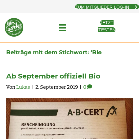
ZUM MITGLIEDER LOG-IN
JETZT
TESTEN
Beiträge mit dem Stichwort: ‘Bio̵
Ab September offiziell Bio
Von
Lukas
|
2. September 2019
|
0