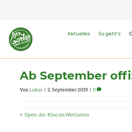
Aktuelles
So geht’s
Ab September offiz
Von
Lukas
|
2. September 2019
|
0
← Open-Air-Kino im WirGarten