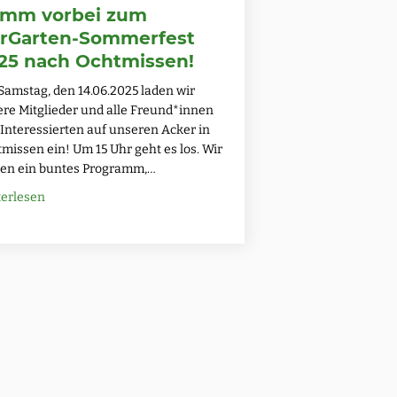
mm vorbei zum
rGarten-Sommerfest
25 nach Ochtmissen!
amstag, den 14.06.2025 laden wir
re Mitglieder und alle Freund*innen
Interessierten auf unseren Acker in
missen ein! Um 15 Uhr geht es los. Wir
nen ein buntes Programm,…
about Komm vorbei zum WirGarten-Sommerfest 2025 nach 
terlesen
stlandring & Adendorf