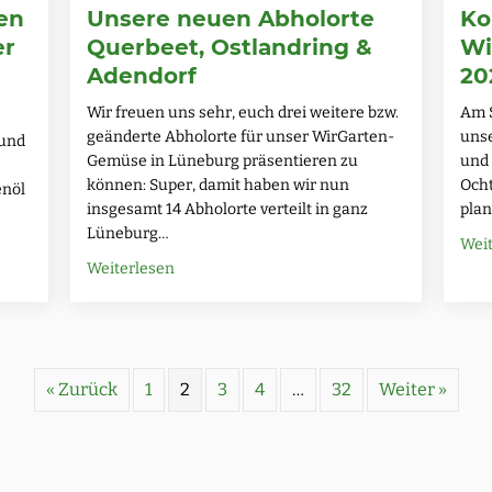
len
Unsere neuen Abholorte
Ko
er
Querbeet, Ostlandring &
Wi
Adendorf
20
Wir freuen uns sehr, euch drei weitere bzw.
Am S
geänderte Abholorte für unser WirGarten-
unse
 und
Gemüse in Lüneburg präsentieren zu
und 
können: Super, damit haben wir nun
Ocht
enöl
insgesamt 14 Abholorte verteilt in ganz
pla
Lüneburg…
Wei
about Unsere neuen Abholorte Querbeet, O
Weiterlesen
zählen von ihrem Besuch auf der Olivenöl Farm in Griechenland
« Zurück
1
2
3
4
…
32
Weiter »