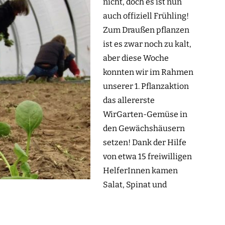
nicht, doch es ist nun
auch offiziell Frühling!
Zum Draußen pflanzen
ist es zwar noch zu kalt,
aber diese Woche
konnten wir im Rahmen
unserer 1. Pflanzaktion
das allererste
WirGarten-Gemüse in
den Gewächshäusern
setzen! Dank der Hilfe
von etwa 15 freiwilligen
HelferInnen kamen
Salat, Spinat und